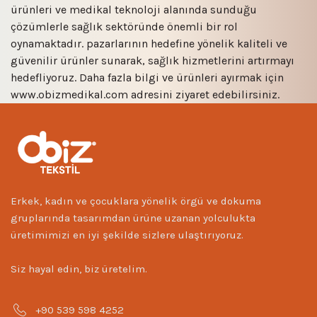
ürünleri ve medikal teknoloji alanında sunduğu
çözümlerle sağlık sektöründe önemli bir rol
oynamaktadır. pazarlarının hedefine yönelik kaliteli ve
güvenilir ürünler sunarak, sağlık hizmetlerini artırmayı
hedefliyoruz. Daha fazla bilgi ve ürünleri ayırmak için
www.obizmedikal.com
adresini ziyaret edebilirsiniz.
Erkek, kadın ve çocuklara yönelik örgü ve dokuma
gruplarında tasarımdan ürüne uzanan yolculukta
üretimimizi en iyi şekilde sizlere ulaştırıyoruz.
Siz hayal edin, biz üretelim.
+90 539 598 4252