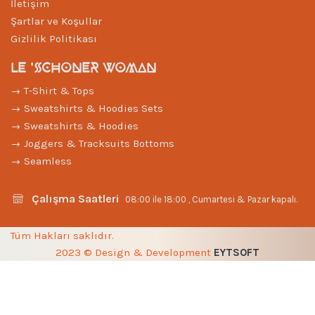
İletişim
Şartlar ve Koşullar
Gizlilik Politikası
LE 'SCHONER WOMAN
T-Shirt & Tops
Sweatshirts & Hoodies Sets
Sweatshirts & Hoodies
Joggers & Tracksuits Bottoms
Seamless
Çalışma Saatleri
08:00 ile 18:00 , Cumartesi & Pazar kapalı.
Tüm Hakları saklıdır.
2023 © Design & Development
EYTSOFT