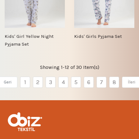
Kids' Girl Yellow Night
Kids' Girls Pyjama Set
Pyjama Set
Showing 1-12 of 30 Item(s)
1
2
3
4
5
6
7
8
Geri
İleri