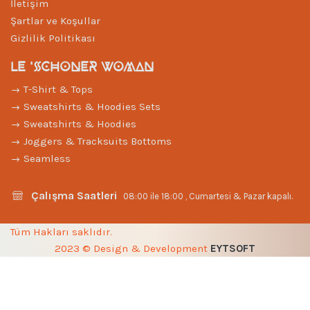
İletişim
Şartlar ve Koşullar
Gizlilik Politikası
LE 'SCHONER WOMAN
T-Shirt & Tops
Sweatshirts & Hoodies Sets
Sweatshirts & Hoodies
Joggers & Tracksuits Bottoms
Seamless
Çalışma Saatleri
08:00 ile 18:00 , Cumartesi & Pazar kapalı.
Tüm Hakları saklıdır.
2023 © Design & Development
EYTSOFT