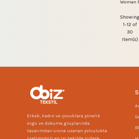
Woman R
Showin
1-12 of
30
Item(s)
S
A
Erkek, kadın ve çocuklara yönelik
S
örgü ve dokuma gruplarında
B
tasarımdan ürüne uzanan yolculukta
üretimimizi en iyi şekilde sizlere
H