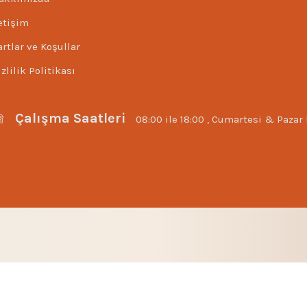
letişim
artlar ve Koşullar
zlilik Politikası
Çalışma Saatleri
08:00 ile 18:00 , Cumartesi & Pazar 