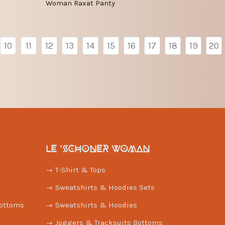
Woman Raxat Panty
10
11
12
13
14
15
16
17
18
19
20
LE 'SCHONER WOMAN
T-Shirt & Tops
Sweatshirts & Hoodies Sets
Bottoms
Sweatshirts & Hoodies
Joggers & Tracksuits Bottoms