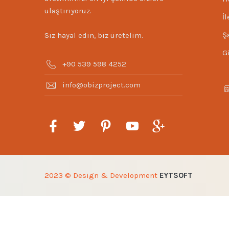
ulaştırıyoruz.
İ
Ş
Siz hayal edin, biz üretelim.
Gi
+90 539 598 4252
info@obizproject.com
2023 © Design & Development
EYTSOFT