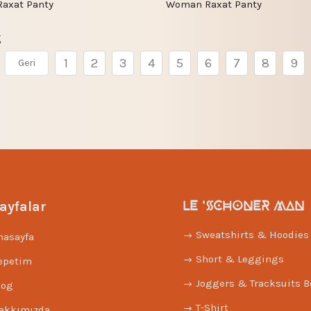
axat Panty
Woman Raxat Panty
g
1
2
3
4
5
6
7
8
9
Geri
LE 'SCHONER MAN
ayfalar
Sweatshirts & Hoodies
nasayfa
Short & Leggings
epetim
Joggers & Tracksuits 
log
T-Shirt
akkımızda