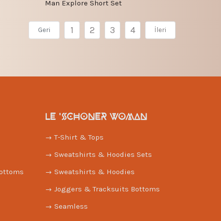
Man Explore Short Set
1
2
3
4
Geri
İleri
LE 'SCHONER WOMAN
T-Shirt & Tops
Sweatshirts & Hoodies Sets
Bottoms
Sweatshirts & Hoodies
Joggers & Tracksuits Bottoms
Seamless