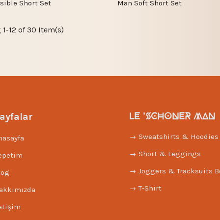
sible Short Set
Man Soft Short Set
1-12 of 30 Item(s)
LE 'SCHONER MAN
ayfalar
Sweatshirts & Hoodies
nasayfa
Short & Leggings
epetim
Joggers & Tracksuits 
log
T-Shirt
akkımızda
letişim