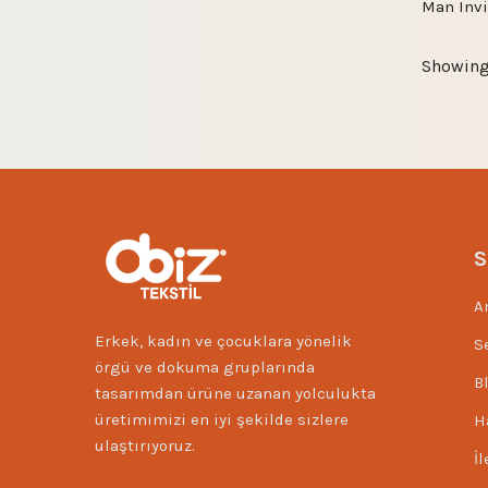
Man Invi
Showing 
S
A
Erkek, kadın ve çocuklara yönelik
S
örgü ve dokuma gruplarında
B
tasarımdan ürüne uzanan yolculukta
üretimimizi en iyi şekilde sizlere
H
ulaştırıyoruz.
İ