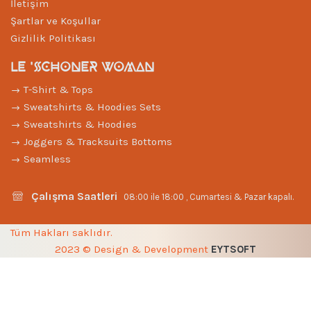
İletişim
Şartlar ve Koşullar
Gizlilik Politikası
LE 'SCHONER WOMAN
T-Shirt & Tops
Sweatshirts & Hoodies Sets
Sweatshirts & Hoodies
Joggers & Tracksuits Bottoms
Seamless
Çalışma Saatleri
08:00 ile 18:00 , Cumartesi & Pazar kapalı.
Tüm Hakları saklıdır.
2023 © Design & Development
EYTSOFT